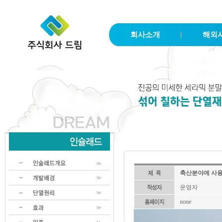
회사소개
해외
축산분야에 사
운영자
none