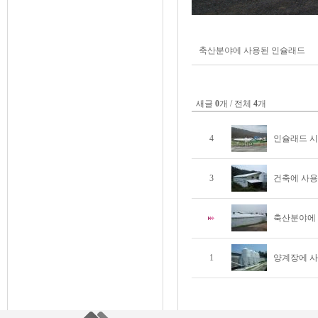
축산분야에 사용된 인슐래드
새글
0
개 / 전체
4
개
4
인슐래드 시
3
건축에 사
축산분야에
1
양계장에 