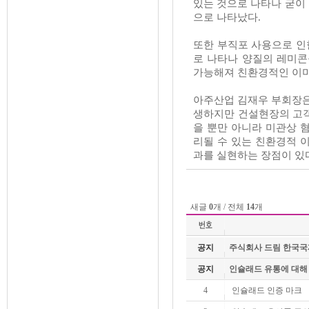
있는 것으로 나타나 굳이
으로 나타났다
.
또한 부직포 사용으로 인
로 나타나 양질의 레미콘
가능해져 친환경적인 이미
아주산업
김재우
부회장
생하지만 건설현장의 고객
을 뿐만 아니라 미관상 
리될 수 있는 친환경적 
과를 실현하는 장점이 있
새글
0
개 / 전체
14
개
공지
주식회사 드림 한국국제협
공지
인슐래드 유통에 대해
4
인슐래드 인증 마크