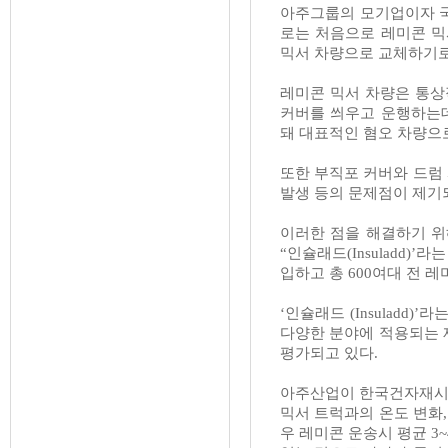
아주그룹의 모기업이자 
로는 처음으로 레미콘 믹
믹서 차량으로 교체하기
레미콘 믹서 차량은 통상
커버를 씌우고 운행하는데
돼 대표적인 혐오 차량으
또한 부직포 커버와 드럼
발생 등의 문제점이 제기
이러한 점을 해결하기 위
“
인슐래드
(Insuladd)’
라는
입하고 총
600
여대 전 레
‘
인슐래드
(Insuladd)’
라는
다양한 분야에 적용되는 
평가되고 있다
.
아주산업이 한국건자재시
믹서 트럭과의 온도 변화
우 레미콘 운송시 평균
3~