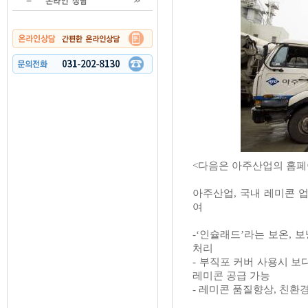
<다음은 아주산업의 홈페
아주산업
,
국내 레미콘 
여
-‘
인슐래드
’
라는 보온
,
보
처리
-
부직포 커버 사용시 보
레미콘 공급 가능
-
레미콘 품질향상
,
친환경