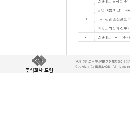
3
인슐래드 유사품 주
2
금년 여름 최고의 더
1
F-22 관련 조선일보 
0
미공군 최신예 전투기
-1
인슐래드아시아(주) 