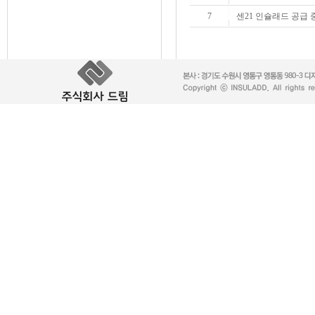
7
센21 인슐래드 공급 