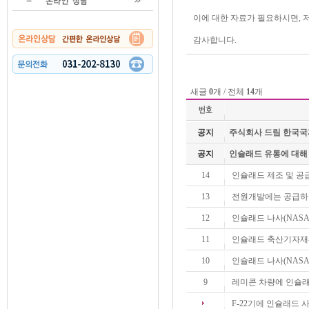
이에 대한 자료가 필요하시면,
감사합니다.
새글
0
개 / 전체
14
개
공지
주식회사 드림 한국국제협
공지
인슐래드 유통에 대해
14
인슐래드 제조 및 공
13
전원개발에는 공급하
12
인슐래드 나사(NAS
11
인슐래드 축산기자재
10
인슐래드 나사(NASA
9
레미콘 차량에 인슐래
F-22기에 인슐래드 